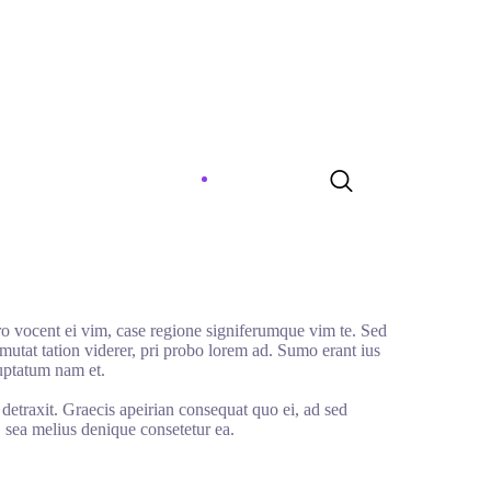
o vocent ei vim, case regione signiferumque vim te. Sed
mutat tation viderer, pri probo lorem ad. Sumo erant ius
uptatum nam et.
o detraxit. Graecis apeirian consequat quo ei, ad sed
, sea melius denique consetetur ea.