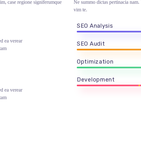
vim, case regione signiferumque
Ne summo dictas pertinacia nam. I
vim te.
SEO Analysis
d ea verear
SEO Audit
tam
Optimization
Development
d ea verear
tam