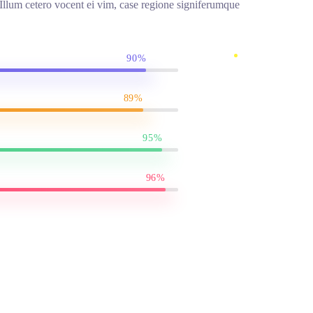
llum cetero vocent ei vim, case regione signiferumque
90%
89%
95%
96%