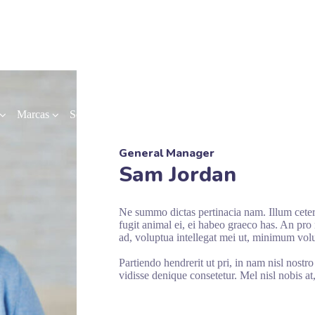
Marcas
Servicios
Proyectos
Contacto
Ir a Home
General Manager
Sam Jordan
Ne summo dictas pertinacia nam. Illum ceter
fugit animal ei, ei habeo graeco has. An pro 
ad, voluptua intellegat mei ut, minimum vol
Partiendo hendrerit ut pri, in nam nisl nostr
vidisse denique consetetur. Mel nisl nobis at