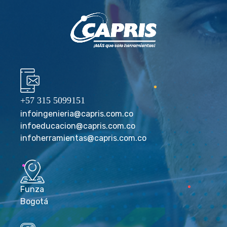
+57 315 5099151
infoingenieria@capris.com.co
infoeducacion@capris.com.co
infoherramientas@capris.com.co
Funza
Bogotá